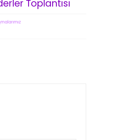
erler Toplantısı
şmalarımız